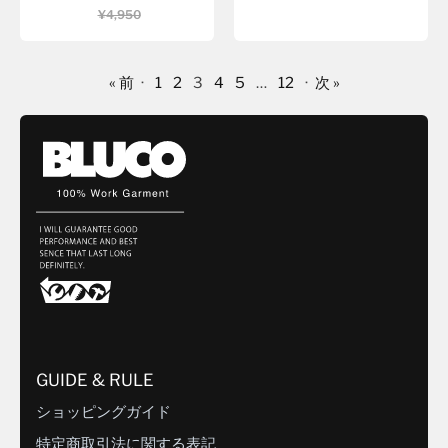
¥4,950
« 前
·
1
2
3
4
5
…
12
·
次 »
GUIDE & RULE
ショッピングガイド
特定商取引法に関する表記