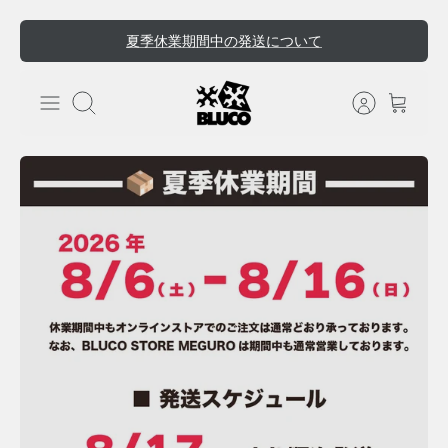
ス
夏季休業期間中の発送について
キ
ッ
プ
検索