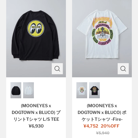
(MOONEYES x
(MOONEYES x
DOGTOWN x BLUCO) プ
DOGTOWN x BLUCO) ポ
リントTシャツ L/S TEE
ケットTシャツ -Fire-
¥6,930
¥4,752
20%OFF
¥5,940