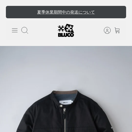
ス
夏季休業期間中の発送について
キ
ッ
プ
検索