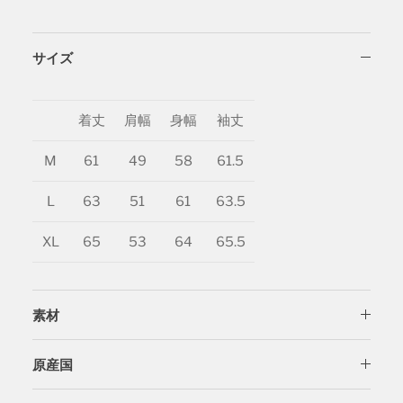
サイズ
着丈
肩幅
身幅
袖丈
M
61
49
58
61.5
L
63
51
61
63.5
XL
65
53
64
65.5
素材
原産国